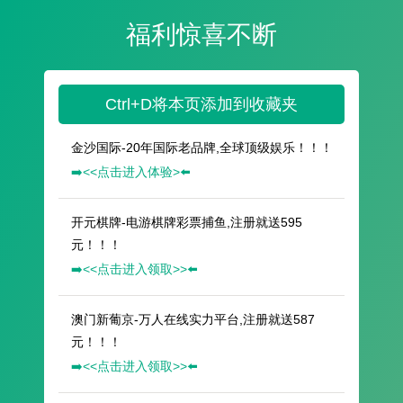
福利惊喜不断
Ctrl+D将本页添加到收藏夹
金沙国际-20年国际老品牌,全球顶级娱乐！！！
➡️<<点击进入体验>⬅️
开元棋牌-电游棋牌彩票捕鱼,注册就送595
元！！！
➡️<<点击进入领取>>⬅️
澳门新葡京-万人在线实力平台,注册就送587
元！！！
➡️<<点击进入领取>>⬅️